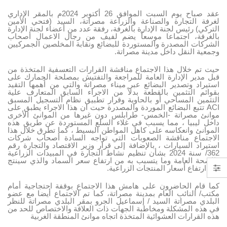
عقد صباح يوم السبت الموافق 26 أكتوبر 2024م بالمقر الإداري
لغرفة التجارة والصناعة والزراعة مصراتة، السيد (فتحي الأمين
التركي) رئيس لجنة الإدارة بالغرفة، رفقة عدد من أعضاء لجنة الإدارة
بالغرفة، اجتماعا موسعاً يضم لفيف من رجال الاعمال أصحاب
الشركات المصدرة والمستوردة للبضائع ونقابة المخلصين الجمركيين
وجمعية النقل داخل مدينة مصراتة.
حيت تم خلال هذا
الاجتماع مناقشة القرارات التعسفية المتخذة من
قبل مدير الإدارة العامة للمراجعة والتفتيش بمصلحة الجمارك على
استيراد وتصدير البضائع عبر ميناء مصراتة والتي من أهمها التقيد
بقوائم التثمين بالقطعة بدلاً من الاجراء السابق المتعارف علية
التثمين المساحي أو بالحاوية وقرار تطبيق نظام التسجيل المسبق
ACI تتبع البضائع الموردة والمصدرة حيت ان هذا الاجراء يطبق على
موانئ مصراتة -الخمس- طرابلس دون غيرها من الموانئ الأخرى
داخل ليبيا ، مما يسبب في غلاء السلع المستوردة عن طريق هذه
الموانئ وانعكاسه على كاهل المواطن البسيط ، كما تطرق خلال هذا
الاجتماع مناقشة الصعوبات التي تواجه السادة أصحاب شركات
استيراد السيارات ، بالإضافة إلى قرار وزير الاقتصاد والتجارة رقم
362/ سنة 2024 بشأن تنظيم نشاط التجارة في المبيدات الزراعية
والصحة العامة وما يتسبب به من ارتفاع سعر السماد والذي سينتج
عنه ارتفاع أسعار المنتجات الزراعية.
كما قام الحاضرون على هامش هذا الاجتماع بوقفة احتجاجية أمام
مكتب/ النائب العام بمدينة مصراتة، كما تم الاجتماع أيضا مع عضو
البلدي مصراتة السيد / إسماعيل الجرو بمقر البلدي مصراتة للنظر
في هذه المشكلة ومخاطبة الجهات ذات العلاقة والاختصاص للحد من
هذه القرارات العشوائية المتخذة اتجاه موانئ المنطقة الغربية