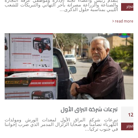
يتقدم رئيس وأعضاء لجنه الإدارة وموظفي غرفة التجارة
والصناعة والزراعة مصراتة بأحر التهاني والتبريكات للشعب
فبراير
الليبي بمناسبة حلول الذكرى…
read more
تبرعات شركة البراق الأول
12
تبرعات شركة البراق الأول لمعدات الورش ومولدات
الكهرباء تضامناً مع ضحايا الزلزال المدمر الذي ضرب إخواننا
فبراير
في جنوب تركيا…