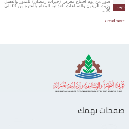
صور من يوم افتتاح معرض (خيرات رمضان) للتمور والعسل
وزيت الزيتون والصناعات الغذائية المقام بالفترة من 01 الى
مارس
06…
read more
صفحات تهمك