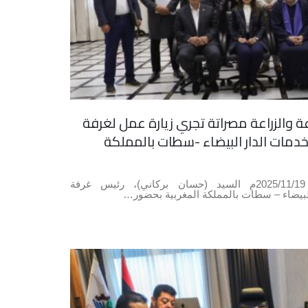
عة والزراعة مصراتة تجري زيارة عمل لغرفة
لخدمات الدار البيضاء -سطات بالمملكة
استقبل يوم الاربعاء الموافق 2025/11/19م السيد (حسان بركاني)، رئيس غرفة
البيضاء – سطات بالمملكة المغربية بحضور…