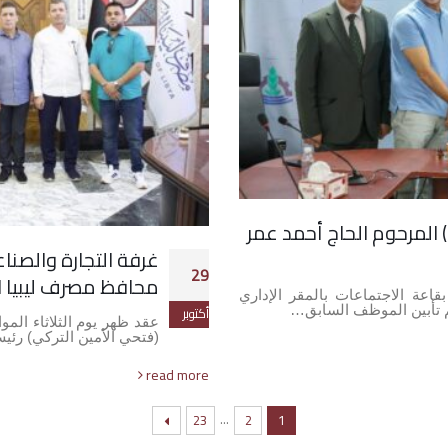
 المرحوم الحاج أحمد عمر
غرفة التجارة والصنا
29
محافظ مصرف ليبيا ا
صباح يوم السبت الموافق 01-11-2025م بقاعة الاجتماعات بالمقر الإداري
م تأبين الموظف السابق…
أكتوبر
(فتحي الأمين التركي) رئي
read more
…
23
2
1