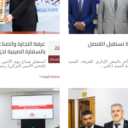
تة تستقبل القنصل
غرفة التجارة والصناع
22
بالسفارة الصينية لذي 
ديسمبر
استقبل صباح يوم الأربعاء الموافق 31-12-2025م بالمقر الإداري للغرفة، السيد
فقة السيد (علي…
(فتحي الأمين التركي) رئي
read more