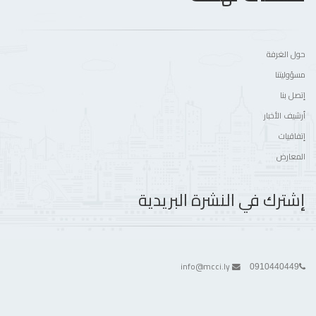
حول الغرفة
مسؤوليتنا
إتصل بنا
أرشيف الأخبار
إتفاقيات
المعارض
إشترك في النشرة البريدية
info@mcci.ly
0910440449