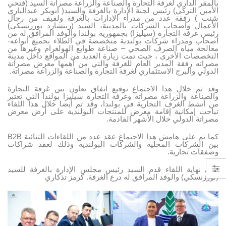
بالمقر الداري لغرفة التجارة والصناعة والزراعة مصراتة السيد (فتحي
الأمين التركي) رئيس لجنة الإدارة بالغرفة والسيد( ابوبكر عبدالباري
شنب ) رفقة عدد من مدراء الإدارات بالغرفة ولفيف من رجال
الأعمال وأصحاب الشركات بالمدينة، السيد (ريتشارد تورزنسكي)
رئيس غرفة التجارة (سيليزا) بجمهورية بولندا والوفد المرافق له من
أصحاب ومدراء شركات بولندية متخصصة في الطلاء بجميع أنواعه-
معالجة مياه الصرف الصحي – صناعة طوابع الهولغرام وغيرها من
التخصصات الأخرى ، حيت تمت زيارة العديد من المواقع داخل مدينة
مصراته رفقة المدير العام للغرفة والتي من أهمها معرض مصراتة
الدولي والبرج الاستثماري لغرفة التجارة والصناعة والزراعة مصراتة.
وقد تم خلال هذا الاجتماع توقيع اتفاق تعاون بين غرفة التجارة
والصناعة والزراعة مصراتة وغرفة التجارة سيليزا بولندا التي تعتبر
من أنشط الغرف التجارية في بولندا، وقد تم أيضا خلال هذا اللقاء
تباحت إمكانية إقامة معرض للمنتجات البولندية على أرض معرض
مصراتة الدولي خلال الأشهر القادمة.
كما تم على هامش هذا الاجتماع عقد عدد من اللقاءات الثنائية B2B
بين الشركات المحلية والشركات البولندية وذلك لعقد شراكات
وصفقات تجارية.
وفي نهاية اللقاء قدم السيد رئيس مجلس الإدارة بالغرفة للسيد
(تورزنسكي) والوفد المرافق له درع الغرفة. كرمز تذكاري