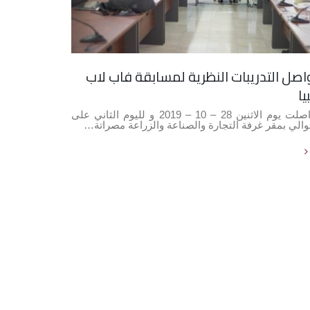
اصل التدريبات النظرية لمسابقة فاب لاب
الل
26
يا
اخر
مارس
تواصلت يوم الاثنين 28 – 10 – 2019 و لليوم الثاني على
توالي بمقر غرفة التجارة والصناعة والزراعة مصراتة…
بالم
الاجتماع ا
read more