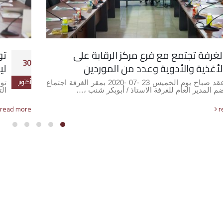
لغرفة تجتمع مع فرع مركز الرقابة على
تو
30
لأغذية والأدوية وعدد من الموردين
ليب
أكتوبر
عقد صباح يوم الخميس 23 -07 -2020 بمقر الغرفة اجتماع
م المدير العام للغرفة الاستاذ / أبوبكر شنب ،…
ال
read more
r