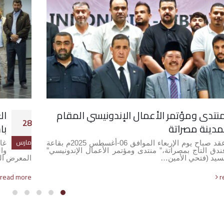
نتدى ومؤتمر الأعمال الإندونيسي المقام
ال
28
مدينة مصراتة
با
مارس
عقد صباح يوم الإربعاء الموافق 06-أغسطس 2025م بقاعة
ندق التاج بمصراتة،” منتدى ومؤتمر الأعمال الإندونيسي”
وا
سيد (فتحي الأمين…
المعرض ا
read more
r