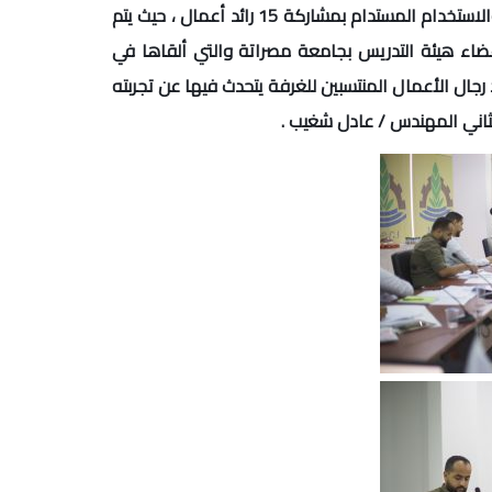
مصراتة بالتعاون مع برنامج دعم ليبيا في التكامل الاقتصادي والتنوع والاستخدام المستدام بمشاركة 15 رائد أعمال ، حيث يتم
ل أحد أعضاء هيئة التدريس بجامعة مصراتة والتي ألقاها في
 رجال الأعمال المنتسبين للغرفة يتحدث فيها عن تجربته
الثاني المهندس / عادل شغيب .