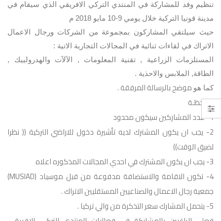
تنظيم وفد للمشاركة في المنتدي التركي الافريقي الذي سيقام في
مدينة قونيا التركية خلال يومي 9-10 مايو 2018 م
حيث سيلتقي المشاركون بمجموعة من الشركات ورجال الاعمال
الاتراك في لقاءات ثنائية في المجالات التجارية الاتية :
المستلزمات الزراعية , تقنية المعلومات , الآلآت والهدرولييك ,
الطاقة, الملابس والاحذية .
موضح بالرسالة المرفقة .
كما هو
ملاحظـة
1- عدد المشاركين سيكون محدود
2- يجب ان يكون المشترك لديه تأشيرة دخول للاراضي التركية (( نظرا
لضيق الوقت))
3- يجب ان يكون المشترك في احدي المجالات المذكوره اعلاه
4- تكون الاقامة والاستضافة مدفوعة من قبل موسياد (MUSIAD)
جمعية رجال الاعمال والصناعيين المستقليين الاتراك .
5- يتحمل المشارك سعر التذكرة من والي تركيا .
فعلي الراغبين بالمشاركة في فعاليات المنتدي التركي الافريقي