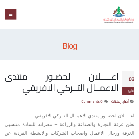
Blog
اعـــــلان لحضـور منتدى
03
الاعمــال التــركي الافريقي
مايو
أخبار
,
إعلانات
0 Comments
اعـــــلان لحضــور منتدي الاعمــال التــركي الافريقي
تعلن غرفة التجارة والصناعة والزراعة – مصراته للسادة منتسبي
الغرفة ورجال الاعمال واصحاب الشركات والانشطة الفردية عن